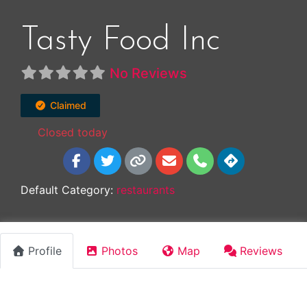
Tasty Food Inc
No Reviews
Claimed
Closed today
:
Default Category:
restaurants
Profile
Photos
Map
Reviews